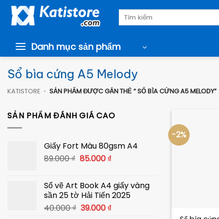
Chuyển
Tìm
đến
kiếm:
nội
dung
Danh mục sản phẩm
Sổ bìa cứng A5 Melody
KATISTORE
•
SẢN PHẨM ĐƯỢC GẮN THẺ “ SỔ BÌA CỨNG A5 MELODY”
SẢN PHẨM ĐÁNH GIÁ CAO
-2%
Giấy Fort Màu 80gsm A4
Giá
Giá
89.000
₫
85.000
₫
gốc
hiện
là:
tại
Sổ vẽ Art Book A4 giấy vàng
89.000 ₫.
là:
sần 25 tờ Hải Tiến 2025
85.000 ₫.
+
Giá
Giá
40.000
₫
39.000
₫
gốc
hiện