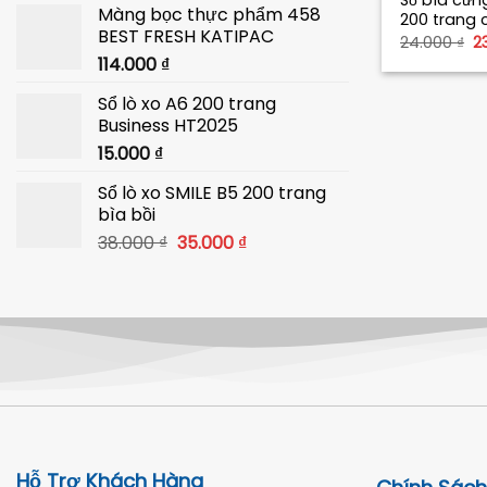
Sổ bìa cứn
Màng bọc thực phẩm 458
là:
tại
200 trang 
BEST FRESH KATIPAC
40.000 ₫.
là:
G
24.000
₫
2
g
114.000
₫
39.000 ₫.
là
2
Sổ lò xo A6 200 trang
Business HT2025
15.000
₫
Sổ lò xo SMILE B5 200 trang
bìa bồi
Giá
Giá
38.000
₫
35.000
₫
gốc
hiện
là:
tại
38.000 ₫.
là:
35.000 ₫.
Hỗ Trợ Khách Hàng