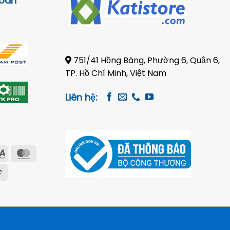
toán
751/41 Hồng Bàng, Phường 6, Quận 6,
TP. Hồ Chí Minh, Việt Nam
Liên hệ:
Visa
MasterCard
Electron
e
Cash
on
Pickup