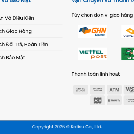
 và Bảo Mật
Vận Chuyển và Thanh 
Tùy chọn đơn vị giao hàng
n Và Điều Kiện
ch Giao Hàng
h Đổi Trả, Hoàn Tiền
ch Bảo Mật
Thanh toán linh hoạt
Cash
Bank
Atm
On
Transfer
JCB
Trust
Delivery
Copyright 2026 ©
Katisu Co., Ltd.