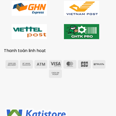
Thanh toán linh hoạt
Cash
Bank
Atm
Visa
MasterCard
JCB
Trust
On
Transfer
Electron
Cash
Delivery
on
Pickup