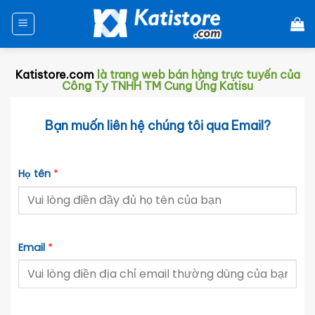
Chuyển
đến
nội
dung
Katistore.com
là t
rang web
bán hàng trực tuyến của
Công Ty TNHH TM Cung Ứng Katisu
Bạn muốn liên hệ chúng tôi qua Email?
Họ tên
*
Email
*