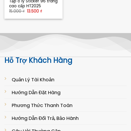
Tập ô ly Sticker 96 trang
cao cấp HT2025
Giá
Giá
15.000
₫
13.500
₫
gốc
hiện
là:
tại
15.000 ₫.
là:
13.500 ₫.
Hỗ Trợ Khách Hàng
Quản Lý Tài Khoản
Hướng Dẫn Đặt Hàng
Phương Thức Thanh Toán
Hướng Dẫn Đổi Trả, Bảo Hành