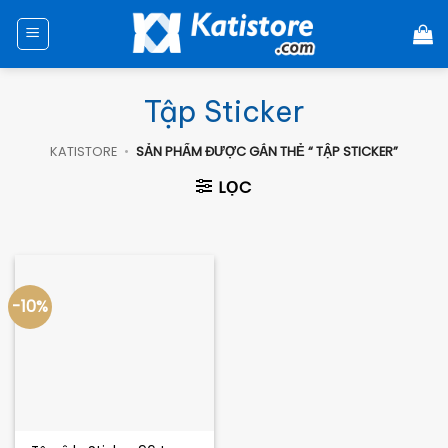
Chuyển
đến
nội
dung
Tập Sticker
KATISTORE
•
SẢN PHẨM ĐƯỢC GẮN THẺ “ TẬP STICKER”
LỌC
-10%