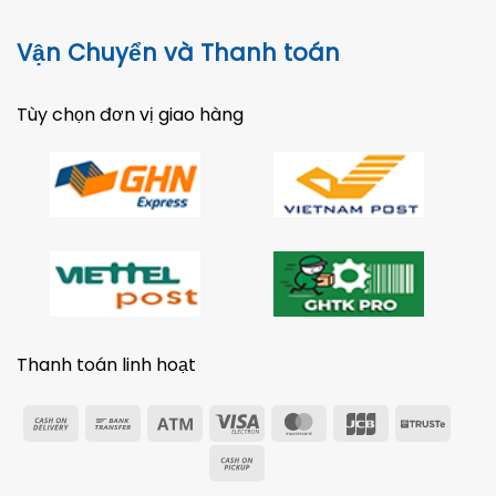
Vận Chuyển và Thanh toán
Tùy chọn đơn vị giao hàng
Thanh toán linh hoạt
Cash
Bank
Atm
Visa
MasterCard
JCB
Trust
On
Transfer
Electron
Cash
Delivery
on