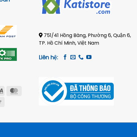
751/41 Hồng Bàng, Phường 6, Quận 6,
TP. Hồ Chí Minh, Việt Nam
Liên hệ:
Visa
MasterCard
Electron
e
Cash
on
Pickup