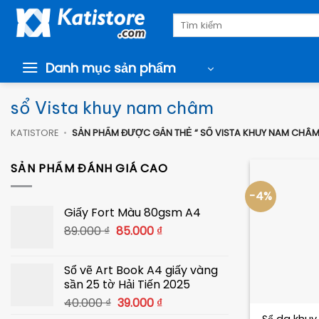
Chuyển
Tìm
đến
kiếm:
nội
dung
Danh mục sản phẩm
sổ Vista khuy nam châm
KATISTORE
•
SẢN PHẨM ĐƯỢC GẮN THẺ “ SỔ VISTA KHUY NAM CHÂM
SẢN PHẨM ĐÁNH GIÁ CAO
-4%
Giấy Fort Màu 80gsm A4
Giá
Giá
89.000
₫
85.000
₫
gốc
hiện
là:
tại
Sổ vẽ Art Book A4 giấy vàng
89.000 ₫.
là:
sần 25 tờ Hải Tiến 2025
85.000 ₫.
+
Giá
Giá
40.000
₫
39.000
₫
gốc
hiện