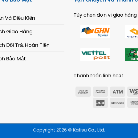
Tùy chọn đơn vị giao hàng
n Và Điều Kiện
ch Giao Hàng
h Đổi Trả, Hoàn Tiền
ch Bảo Mật
Thanh toán linh hoạt
Cash
Bank
Atm
On
Transfer
JCB
Trust
Delivery
Copyright 2026 ©
Katisu Co., Ltd.