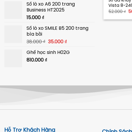
Sổ da khu
Sổ lò xo A6 200 trang
là:
tại
Vista 8-24
Business HT2025
40.000 ₫.
là:
G
52.000
₫
5
g
15.000
₫
39.000 ₫.
là
5
Sổ lò xo SMILE B5 200 trang
bìa bồi
Giá
Giá
38.000
₫
35.000
₫
gốc
hiện
Ghế học sinh H02G
là:
tại
810.000
₫
38.000 ₫.
là:
35.000 ₫.
Hỗ Trợ Khách Hàng
Chính Sách