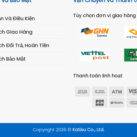
 và Bảo Mật
Vận Chuyển và Thanh 
Tùy chọn đơn vị giao hàng
n Và Điều Kiện
ch Giao Hàng
h Đổi Trả, Hoàn Tiền
ch Bảo Mật
Thanh toán linh hoạt
Cash
Bank
Atm
On
Transfer
JCB
Trust
Delivery
Copyright 2026 ©
Katisu Co., Ltd.