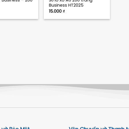
7 Business – 200
Sổ lò xo A6 200 trang
Business HT2025
15.000
₫