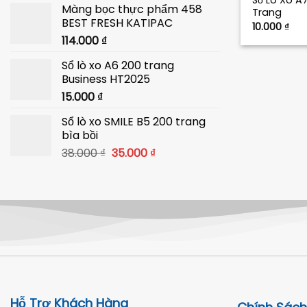
Sổ Lò Xo A
Màng bọc thực phẩm 458
là:
tại
Trang
BEST FRESH KATIPAC
40.000 ₫.
là:
10.000
₫
114.000
₫
39.000 ₫.
Sổ lò xo A6 200 trang
Business HT2025
15.000
₫
Sổ lò xo SMILE B5 200 trang
bìa bồi
Giá
Giá
38.000
₫
35.000
₫
gốc
hiện
là:
tại
38.000 ₫.
là:
35.000 ₫.
Hỗ Trợ Khách Hàng