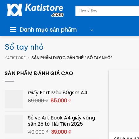
Chuyển
Tìm
đến
kiếm:
nội
dung
Danh mục sản phẩm
Sổ tay nhỏ
KATISTORE
•
SẢN PHẨM ĐƯỢC GẮN THẺ “ SỔ TAY NHỎ”
SẢN PHẨM ĐÁNH GIÁ CAO
Giấy Fort Màu 80gsm A4
Giá
Giá
89.000
₫
85.000
₫
gốc
hiện
là:
tại
Sổ vẽ Art Book A4 giấy vàng
89.000 ₫.
là:
sần 25 tờ Hải Tiến 2025
85.000 ₫.
+
Giá
Giá
40.000
₫
39.000
₫
gốc
hiện