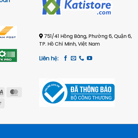
toán
751/41 Hồng Bàng, Phường 6, Quận 6,
TP. Hồ Chí Minh, Việt Nam
Liên hệ:
Visa
MasterCard
Electron
e
Cash
on
Pickup