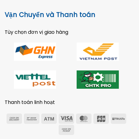
Vận Chuyển và Thanh toán
Tùy chọn đơn vị giao hàng
Thanh toán linh hoạt
Cash
Bank
Atm
Visa
MasterCard
JCB
Trust
On
Transfer
Electron
Cash
Delivery
on