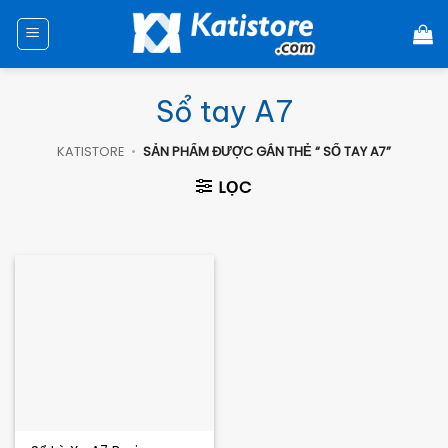
Chuyển
đến
nội
dung
Sổ tay A7
KATISTORE
•
SẢN PHẨM ĐƯỢC GẮN THẺ “ SỔ TAY A7”
LỌC