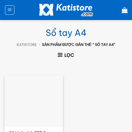
Chuyển
đến
nội
dung
Sổ tay A4
KATISTORE
•
SẢN PHẨM ĐƯỢC GẮN THẺ “ SỔ TAY A4”
LỌC