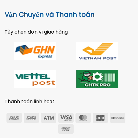
Vận Chuyển và Thanh toán
Tùy chọn đơn vị giao hàng
Thanh toán linh hoạt
Cash
Bank
Atm
Visa
MasterCard
JCB
Trust
On
Transfer
Electron
Cash
Delivery
on