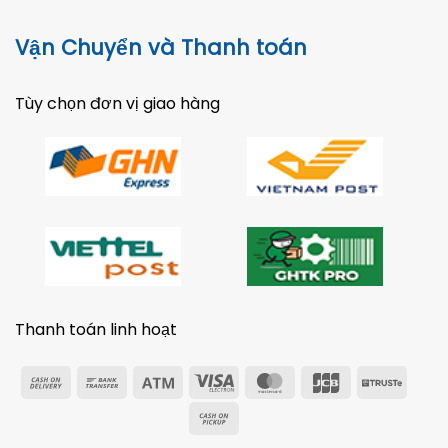
Vận Chuyển và Thanh toán
Tùy chọn đơn vị giao hàng
Thanh toán linh hoạt
Cash
Bank
Atm
Visa
MasterCard
JCB
Trust
On
Transfer
Electron
Cash
Delivery
on