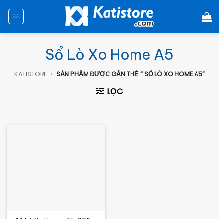
Chuyển
đến
nội
dung
Sổ Lò Xo Home A5
KATISTORE
•
SẢN PHẨM ĐƯỢC GẮN THẺ “ SỔ LÒ XO HOME A5”
LỌC