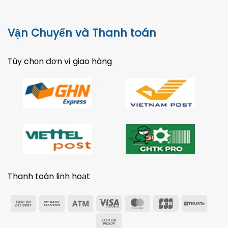
Vận Chuyển và Thanh toán
Tùy chọn đơn vị giao hàng
Thanh toán linh hoạt
Cash
Bank
Atm
Visa
MasterCard
JCB
Trust
On
Transfer
Electron
Cash
Delivery