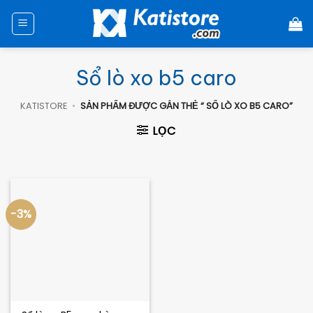
Chuyển
đến
nội
dung
Sổ lò xo b5 caro
KATISTORE
•
SẢN PHẨM ĐƯỢC GẮN THẺ “ SỔ LÒ XO B5 CARO”
LỌC
-3%