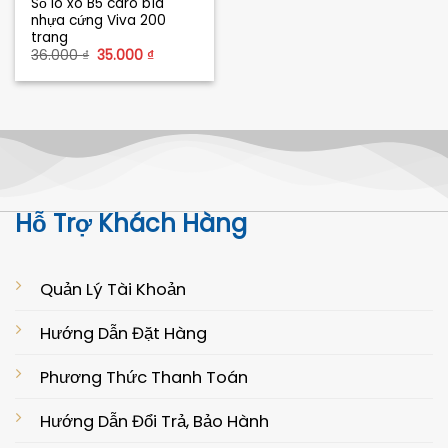
Sổ lò xo B5 caro bìa
nhựa cứng Viva 200
trang
Giá
Giá
36.000
₫
35.000
₫
gốc
hiện
là:
tại
36.000 ₫.
là:
35.000 ₫.
Hỗ Trợ Khách Hàng
Quản Lý Tài Khoản
Hướng Dẫn Đặt Hàng
Phương Thức Thanh Toán
Hướng Dẫn Đổi Trả, Bảo Hành