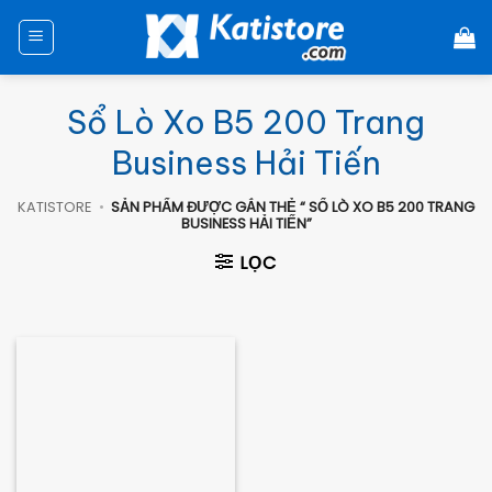
Chuyển
đến
nội
dung
Sổ Lò Xo B5 200 Trang
Business Hải Tiến
KATISTORE
•
SẢN PHẨM ĐƯỢC GẮN THẺ “ SỔ LÒ XO B5 200 TRANG
BUSINESS HẢI TIẾN”
LỌC