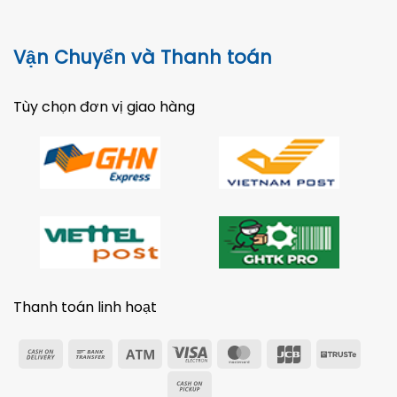
Vận Chuyển và Thanh toán
Tùy chọn đơn vị giao hàng
Thanh toán linh hoạt
Cash
Bank
Atm
Visa
MasterCard
JCB
Trust
On
Transfer
Electron
Cash
Delivery