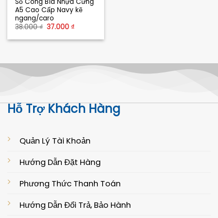
Sổ Còng Bìa Nhựa Cứng
A5 Cao Cấp Navy kẽ
ngang/caro
Giá
Giá
38.000
₫
37.000
₫
gốc
hiện
là:
tại
38.000 ₫.
là:
37.000 ₫.
Hỗ Trợ Khách Hàng
Quản Lý Tài Khoản
Hướng Dẫn Đặt Hàng
Phương Thức Thanh Toán
Hướng Dẫn Đổi Trả, Bảo Hành