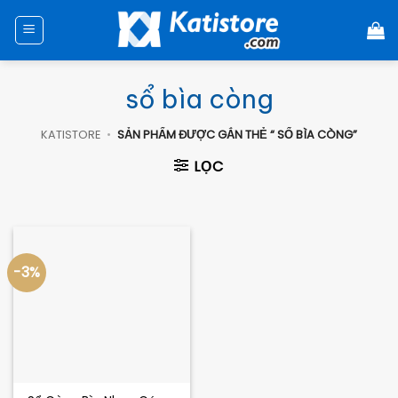
Chuyển
đến
nội
dung
sổ bìa còng
KATISTORE
•
SẢN PHẨM ĐƯỢC GẮN THẺ “ SỔ BÌA CÒNG”
LỌC
-3%