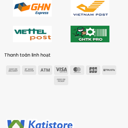
Thanh toán linh hoạt
Cash
Bank
Atm
Visa
MasterCard
JCB
Trust
On
Transfer
Electron
Cash
Delivery
on
Pickup