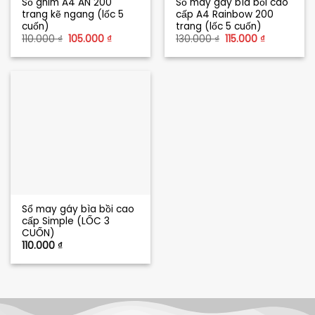
Sổ ghim A4 AN 200
Sổ may gáy bìa bồi cao
trang kẽ ngang (lốc 5
cấp A4 Rainbow 200
cuốn)
trang (lốc 5 cuốn)
Giá
Giá
Giá
Giá
110.000
₫
105.000
₫
130.000
₫
115.000
₫
gốc
hiện
gốc
hiện
là:
tại
là:
tại
110.000 ₫.
là:
130.000 ₫.
là:
105.000 ₫.
115.000 ₫.
Sổ may gáy bìa bồi cao
cấp Simple (LỐC 3
CUỐN)
110.000
₫