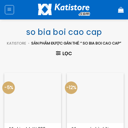
Chuyển
đến
nội
dung
so bia boi cao cap
KATISTORE
•
SẢN PHẨM ĐƯỢC GẮN THẺ “ SO BIA BOI CAO CAP”
LỌC
-5%
-12%