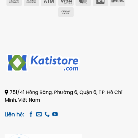
Cash
Bank
Atm
Visa
MasterCard
JCB
Trust
On
Transfer
Electron
Cash
Delivery
on
Pickup
751/41 Hồng Bàng, Phường 6, Quận 6, TP. Hồ Chí
Minh, Việt Nam
Liên hệ: