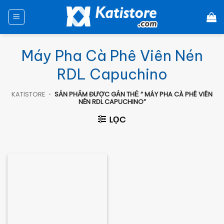
Chuyển
đến
nội
dung
Máy Pha Cà Phê Viên Nén
RDL Capuchino
KATISTORE
•
SẢN PHẨM ĐƯỢC GẮN THẺ “ MÁY PHA CÀ PHÊ VIÊN
NÉN RDL CAPUCHINO”
LỌC