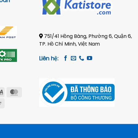
toán
751/41 Hồng Bàng, Phường 6, Quận 6,
TP. Hồ Chí Minh, Việt Nam
Liên hệ:
Visa
MasterCard
Electron
e
Cash
on
Pickup