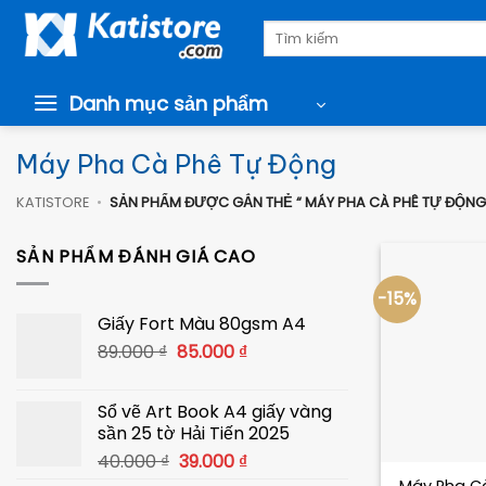
Chuyển
Tìm
đến
kiếm:
nội
dung
Danh mục sản phẩm
Máy Pha Cà Phê Tự Động
KATISTORE
•
SẢN PHẨM ĐƯỢC GẮN THẺ “ MÁY PHA CÀ PHÊ TỰ ĐỘNG
SẢN PHẨM ĐÁNH GIÁ CAO
-15%
Giấy Fort Màu 80gsm A4
Giá
Giá
89.000
₫
85.000
₫
gốc
hiện
là:
tại
Sổ vẽ Art Book A4 giấy vàng
89.000 ₫.
là:
sần 25 tờ Hải Tiến 2025
85.000 ₫.
+
Giá
Giá
40.000
₫
39.000
₫
gốc
hiện