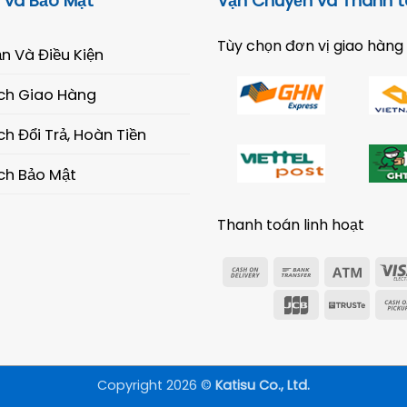
 và Bảo Mật
Vận Chuyển và Thanh 
Tùy chọn đơn vị giao hàng
n Và Điều Kiện
ch Giao Hàng
h Đổi Trả, Hoàn Tiền
ch Bảo Mật
Thanh toán linh hoạt
Cash
Bank
Atm
On
Transfer
JCB
Trust
Delivery
Copyright 2026 ©
Katisu Co., Ltd.