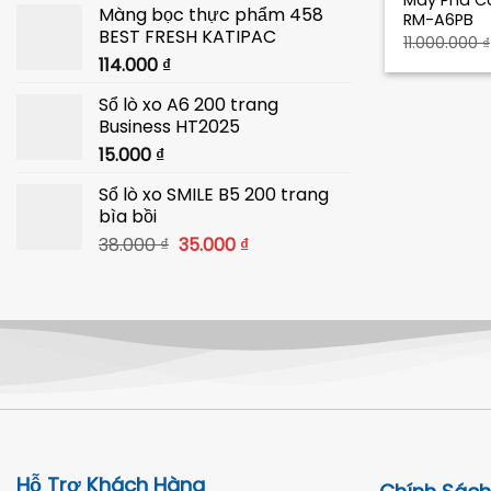
Máy Pha C
Màng bọc thực phẩm 458
là:
tại
RM-A6PB
BEST FRESH KATIPAC
40.000 ₫.
là:
11.000.000
₫
114.000
₫
39.000 ₫.
Sổ lò xo A6 200 trang
Business HT2025
15.000
₫
Sổ lò xo SMILE B5 200 trang
bìa bồi
Giá
Giá
38.000
₫
35.000
₫
gốc
hiện
là:
tại
38.000 ₫.
là:
35.000 ₫.
Hỗ Trợ Khách Hàng