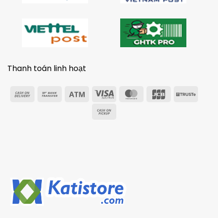
Thanh toán linh hoạt
Cash
Bank
Atm
Visa
MasterCard
JCB
Trust
On
Transfer
Electron
Cash
Delivery
on
Pickup