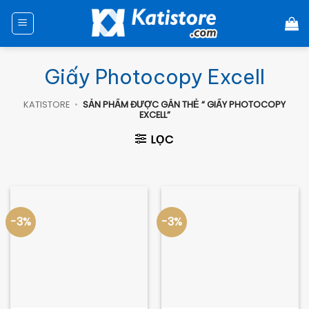
Chuyển
đến
nội
dung
Giấy Photocopy Excell
KATISTORE
•
SẢN PHẨM ĐƯỢC GẮN THẺ “ GIẤY PHOTOCOPY
EXCELL”
LỌC
-3%
-3%