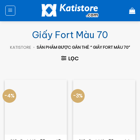
Chuyển
đến
nội
dung
Giấy Fort Màu 70
KATISTORE
•
SẢN PHẨM ĐƯỢC GẮN THẺ “ GIẤY FORT MÀU 70”
LỌC
-4%
-3%