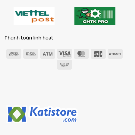
Thanh toán linh hoạt
Cash
Bank
Atm
Visa
MasterCard
JCB
Trust
On
Transfer
Electron
Cash
Delivery
on
Pickup