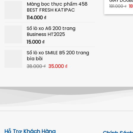
GIẤY DOUB
Màng bọc thực phẩm 458
là:
tại
G
181.000
₫
1
BEST FRESH KATIPAC
g
40.000 ₫.
là:
là
114.000
₫
39.000 ₫.
18
Sổ lò xo A6 200 trang
Business HT2025
15.000
₫
Sổ lò xo SMILE B5 200 trang
bìa bồi
Giá
Giá
38.000
₫
35.000
₫
gốc
hiện
là:
tại
38.000 ₫.
là:
35.000 ₫.
Hỗ Trợ Khách Hàng