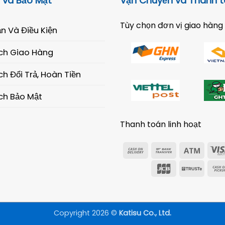
 và Bảo Mật
Vận Chuyển và Thanh 
Tùy chọn đơn vị giao hàng
n Và Điều Kiện
ch Giao Hàng
h Đổi Trả, Hoàn Tiền
ch Bảo Mật
Thanh toán linh hoạt
Cash
Bank
Atm
On
Transfer
JCB
Trust
Delivery
Copyright 2026 ©
Katisu Co., Ltd.