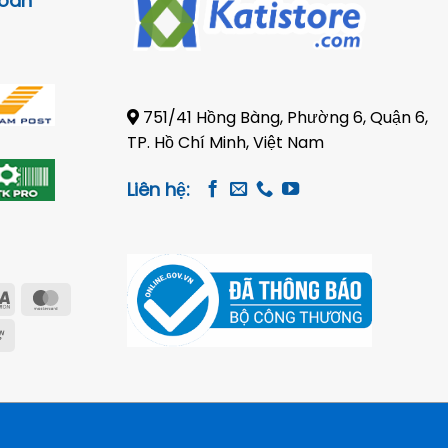
toán
751/41 Hồng Bàng, Phường 6, Quận 6,
TP. Hồ Chí Minh, Việt Nam
Liên hệ:
Visa
MasterCard
Electron
e
Cash
on
Pickup