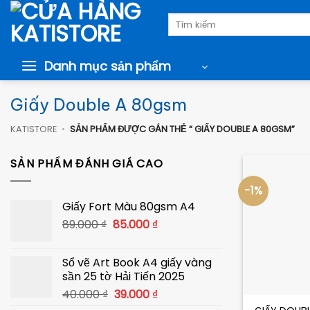
Chuyển
Tìm
đến
kiếm:
nội
dung
Danh mục sản phẩm
Giấy Double A 80gsm
KATISTORE
•
SẢN PHẨM ĐƯỢC GẮN THẺ “ GIẤY DOUBLE A 80GSM”
SẢN PHẨM ĐÁNH GIÁ CAO
-1%
Giấy Fort Màu 80gsm A4
Giá
Giá
89.000
₫
85.000
₫
gốc
hiện
là:
tại
Sổ vẽ Art Book A4 giấy vàng
89.000 ₫.
là:
sần 25 tờ Hải Tiến 2025
85.000 ₫.
+
Giá
Giá
40.000
₫
39.000
₫
gốc
hiện