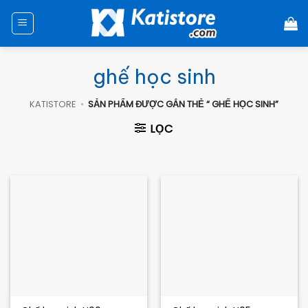
Chuyển
đến
nội
dung
ghế học sinh
KATISTORE
•
SẢN PHẨM ĐƯỢC GẮN THẺ “ GHẾ HỌC SINH”
LỌC