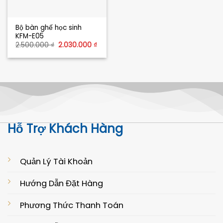
Bộ bàn ghế học sinh
KFM-E05
Giá
Giá
2.500.000
₫
2.030.000
₫
gốc
hiện
là:
tại
2.500.000 ₫.
là:
2.030.000 ₫.
Hỗ Trợ Khách Hàng
Quản Lý Tài Khoản
Hướng Dẫn Đặt Hàng
Phương Thức Thanh Toán