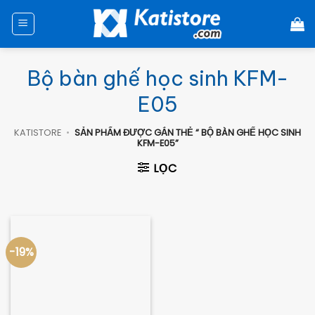
Chuyển
đến
nội
dung
Bộ bàn ghế học sinh KFM-
E05
KATISTORE
•
SẢN PHẨM ĐƯỢC GẮN THẺ “ BỘ BÀN GHẾ HỌC SINH
KFM-E05”
LỌC
-19%