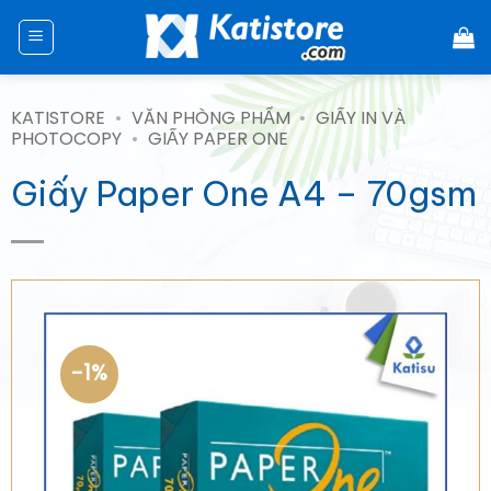
Chuyển
đến
nội
dung
KATISTORE
•
VĂN PHÒNG PHẨM
•
GIẤY IN VÀ
PHOTOCOPY
•
GIẤY PAPER ONE
Giấy Paper One A4 – 70gsm
-1%