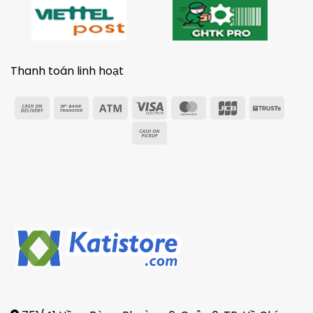
Thanh toán linh hoạt
Cash
Bank
Atm
Visa
MasterCard
JCB
Trust
On
Transfer
Electron
Cash
Delivery
on
Pickup