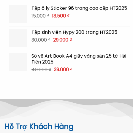
Tập ô ly Sticker 96 trang cao cấp HT2025
Giá
Giá
15.000
₫
13.500
₫
gốc
hiện
là:
tại
Tập sinh viên Hypy 200 trang HT2025
15.000 ₫.
là:
Giá
Giá
30.000
₫
29.000
₫
13.500 ₫.
gốc
hiện
là:
tại
Sổ vẽ Art Book A4 giấy vàng sần 25 tờ Hải
30.000 ₫.
là:
Tiến 2025
29.000 ₫.
Giá
Giá
40.000
₫
39.000
₫
gốc
hiện
là:
tại
40.000 ₫.
là:
39.000 ₫.
Hỗ Trợ Khách Hàng