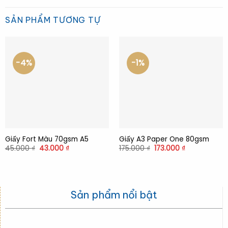
SẢN PHẨM TƯƠNG TỰ
-4%
-1%
Giấy Fort Màu 70gsm A5
Giấy A3 Paper One 80gsm
Giá
Giá
Giá
Giá
45.000
₫
43.000
₫
175.000
₫
173.000
₫
gốc
hiện
gốc
hiện
là:
tại
là:
tại
45.000 ₫.
là:
175.000 ₫.
là:
43.000 ₫.
173.000 ₫.
Sản phẩm nổi bật