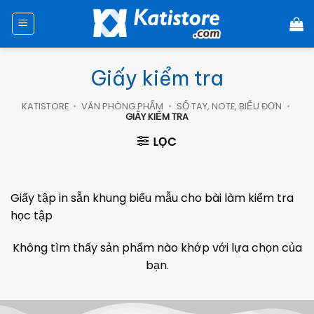
Chuyển
đến
nội
dung
Giấy kiểm tra
KATISTORE
•
VĂN PHÒNG PHẨM
•
SỔ TAY, NOTE, BIỂU ĐƠN
•
GIẤY KIỂM TRA
LỌC
Giấy tập in sẵn khung biểu mẫu cho bài làm kiểm tra
học tập
Không tìm thấy sản phẩm nào khớp với lựa chọn của
bạn.