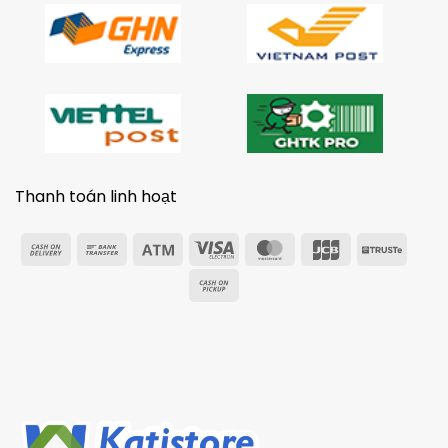
Thanh toán linh hoạt
Cash
Bank
Atm
Visa
MasterCard
JCB
Trust
On
Transfer
Electron
Cash
Delivery
on
Pickup