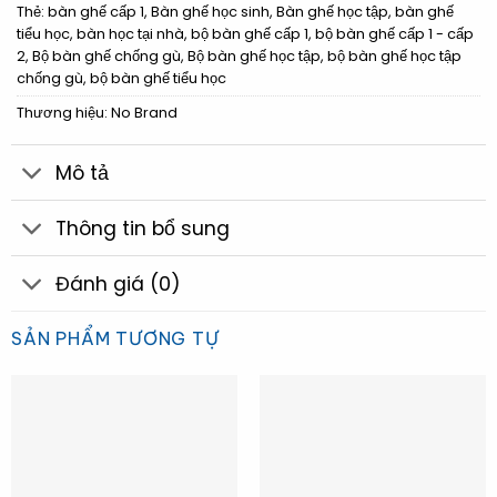
Thẻ:
bàn ghế cấp 1
,
Bàn ghế học sinh
,
Bàn ghế học tập
,
bàn ghế
tiểu học
,
bàn học tại nhà
,
bộ bàn ghế cấp 1
,
bộ bàn ghế cấp 1 - cấp
2
,
Bộ bàn ghế chống gù
,
Bộ bàn ghế học tập
,
bộ bàn ghế học tập
chống gù
,
bộ bàn ghế tiểu học
Thương hiệu:
No Brand
Mô tả
Thông tin bổ sung
Đánh giá (0)
SẢN PHẨM TƯƠNG TỰ