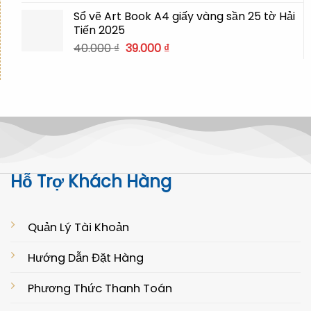
là:
tại
Sổ vẽ Art Book A4 giấy vàng sần 25 tờ Hải
30.000 ₫.
là:
Tiến 2025
29.000 ₫.
Giá
Giá
40.000
₫
39.000
₫
gốc
hiện
là:
tại
40.000 ₫.
là:
39.000 ₫.
Hỗ Trợ Khách Hàng
Quản Lý Tài Khoản
Hướng Dẫn Đặt Hàng
Phương Thức Thanh Toán