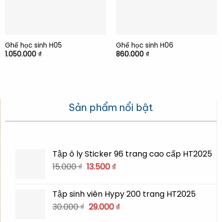
Ghế học sinh H05
Ghế học sinh H06
1.050.000
₫
860.000
₫
Sản phẩm nổi bật
Tập ô ly Sticker 96 trang cao cấp HT2025
Giá
Giá
15.000
₫
13.500
₫
gốc
hiện
là:
tại
Tập sinh viên Hypy 200 trang HT2025
15.000 ₫.
là:
Giá
Giá
30.000
₫
29.000
₫
13.500 ₫.
gốc
hiện