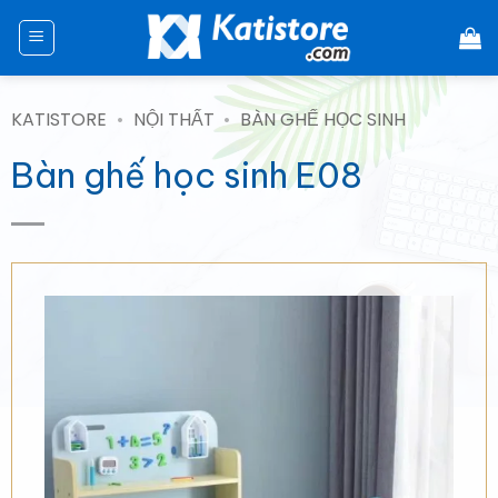
Chuyển
đến
nội
dung
KATISTORE
•
NỘI THẤT
•
BÀN GHẾ HỌC SINH
Bàn ghế học sinh E08