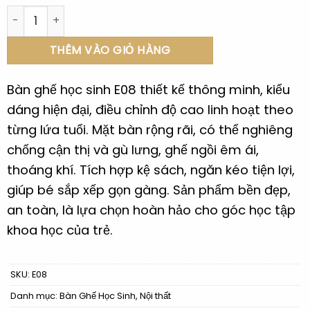
Bàn ghế học sinh E08 số lượng
THÊM VÀO GIỎ HÀNG
Bàn ghế học sinh E08 thiết kế thông minh, kiểu
dáng hiện đại, điều chỉnh độ cao linh hoạt theo
từng lứa tuổi. Mặt bàn rộng rãi, có thể nghiêng
chống cận thị và gù lưng, ghế ngồi êm ái,
thoáng khí. Tích hợp kệ sách, ngăn kéo tiện lợi,
giúp bé sắp xếp gọn gàng. Sản phẩm bền đẹp,
an toàn, là lựa chọn hoàn hảo cho góc học tập
khoa học của trẻ.
SKU:
E08
Danh mục:
Bàn Ghế Học Sinh
,
Nội thất