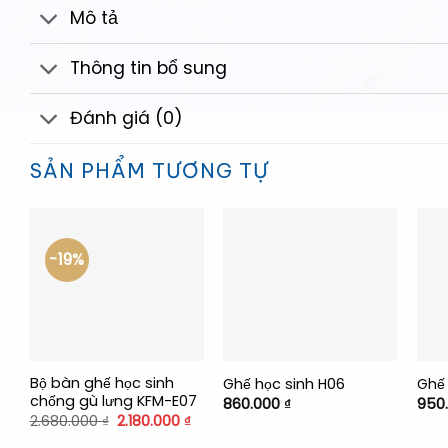
Mô tả
Thông tin bổ sung
Đánh giá (0)
SẢN PHẨM TƯƠNG TỰ
-19%
+
+
+
Bộ bàn ghế học sinh
Ghế học sinh H06
Ghế 
chống gù lưng KFM-E07
860.000
₫
950
Giá
Giá
2.680.000
₫
2.180.000
₫
gốc
hiện