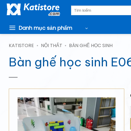
Chuyển
Tìm
đến
kiếm:
nội
dung
Danh mục sản phẩm
KATISTORE
•
NỘI THẤT
•
BÀN GHẾ HỌC SINH
Bàn ghế học sinh E0