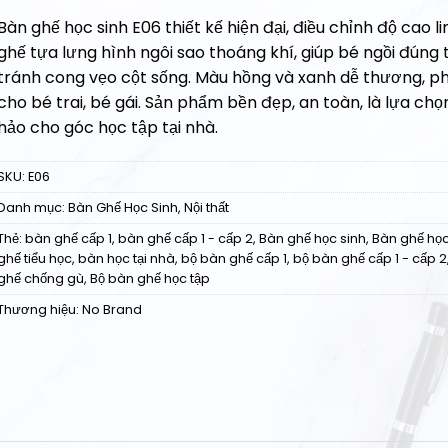
Bàn ghế học sinh E06 thiết kế hiện đại, điều chỉnh độ cao li
ghế tựa lưng hình ngôi sao thoáng khí, giúp bé ngồi đúng t
tránh cong vẹo cột sống. Màu hồng và xanh dễ thương, p
cho bé trai, bé gái. Sản phẩm bền đẹp, an toàn, là lựa ch
hảo cho góc học tập tại nhà.
SKU:
E06
Danh mục:
Bàn Ghế Học Sinh
,
Nội thất
Thẻ:
bàn ghế cấp 1
,
bàn ghế cấp 1 - cấp 2
,
Bàn ghế học sinh
,
Bàn ghế học
ghế tiểu học
,
bàn học tại nhà
,
bộ bàn ghế cấp 1
,
bộ bàn ghế cấp 1 - cấp 2
ghế chống gù
,
Bộ bàn ghế học tập
Thương hiệu:
No Brand