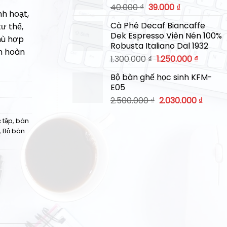
Giá
Giá
40.000
₫
39.000
₫
29.000 ₫.
nh hoạt,
gốc
hiện
Cà Phê Decaf Biancaffe
ư thế,
là:
tại
Dek Espresso Viên Nén 100%
40.000 ₫.
là:
hù hợp
Robusta Italiano Dal 1932
39.000 ₫.
ọn hoàn
Giá
Giá
1.300.000
₫
1.250.000
₫
gốc
hiện
Bộ bàn ghế học sinh KFM-
là:
tại
E05
1.300.000 ₫.
là:
Giá
Giá
2.500.000
₫
2.030.000
₫
1.250.00
gốc
hiện
là:
tại
 tập
,
bàn
2.500.000 ₫.
là:
,
Bộ bàn
2.030.