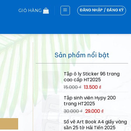
ĐĂNG NHẬP / ĐĂNG KÝ
GIỎ HÀNG
Sản phẩm nổi bật
Tập ô ly Sticker 96 trang
cao cấp HT2025
Giá
Giá
15.000
₫
13.500
₫
gốc
hiện
Tập sinh viên Hypy 200
là:
tại
trang HT2025
15.000 ₫.
là:
Giá
Giá
30.000
₫
29.000
₫
13.500 ₫.
gốc
hiện
Sổ vẽ Art Book A4 giấy vàng
là:
tại
sần 25 tờ Hải Tiến 2025
30.000 ₫.
là: