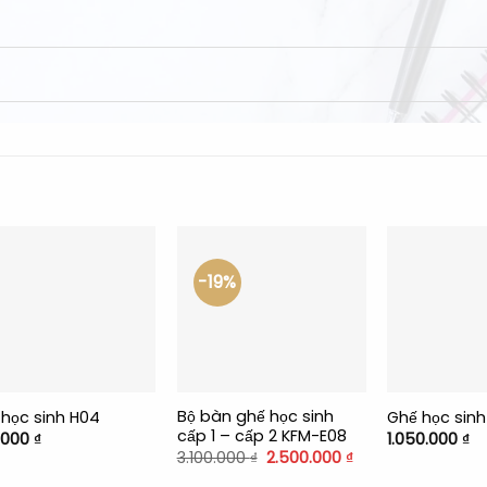
-19%
+
+
Bộ bàn ghế học sinh
học sinh H04
Ghế học sin
cấp 1 – cấp 2 KFM-E08
.000
₫
1.050.000
₫
Giá
Giá
3.100.000
₫
2.500.000
₫
gốc
hiện