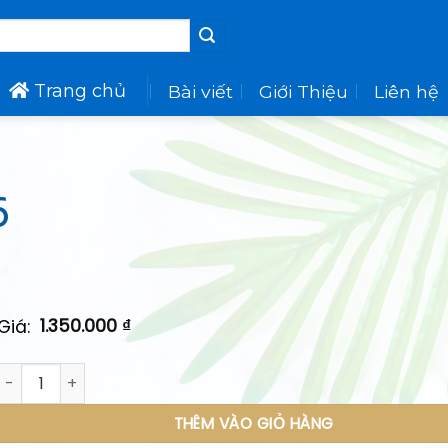
Trang chủ
Bài viết
Giới Thiệu
Liên hệ
6
1.350.000
₫
Giá:
Bàn ghế học sinh E06 số lượng
THÊM VÀO GIỎ HÀNG