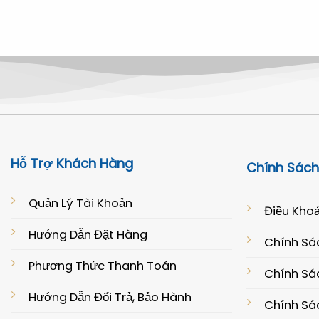
là:
tại
2.680.000 ₫.
là:
2.180.000 ₫.
Hỗ Trợ Khách Hàng
Chính Sách
Quản Lý Tài Khoản
Điều Khoả
Hướng Dẫn Đặt Hàng
Chính Sá
Phương Thức Thanh Toán
Chính Sác
Hướng Dẫn Đổi Trả, Bảo Hành
Chính Sá