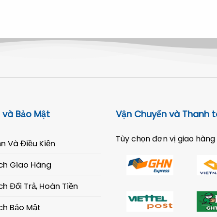
là:
tại
3.100.000 ₫.
là:
2.500.000 ₫.
 và Bảo Mật
Vận Chuyển và Thanh 
Tùy chọn đơn vị giao hàng
n Và Điều Kiện
ch Giao Hàng
h Đổi Trả, Hoàn Tiền
ch Bảo Mật